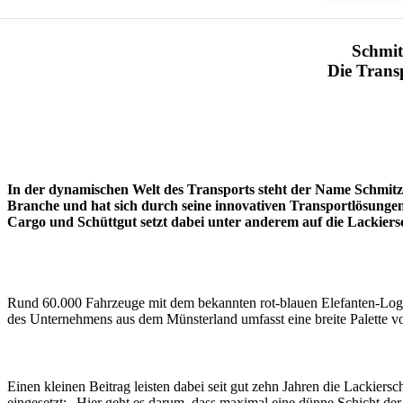
Schmit
Die Trans
In der dynamischen Welt des Transports steht der Name Schmitz 
Branche und hat sich durch seine innovativen Transportlösungen 
Cargo und Schüttgut setzt dabei unter anderem auf die Lackier
Rund 60.000 Fahrzeuge mit dem bekannten rot-blauen Elefanten-Logo
des Unternehmens aus dem Münsterland umfasst eine breite Palette v
Einen kleinen Beitrag leisten dabei seit gut zehn Jahren die Lackier
eingesetzt: „Hier geht es darum, dass maximal eine dünne Schicht de