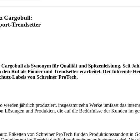
z Cargobull:
port-Trendsetter
Cargobull als Synonym für Qualität und Spitzenleistung. Seit Ja
den Ruf als Pionier und Trendsetter erarbeitet. Der führende Hers
schutz-Labels von Schreiner ProTech.
 werden jährlich produziert, insgesamt zehn Werke umfasst das intern
on Lösungen und Produkten, die auf die Bedürfnisse der Kunden im ges
schutz-Etiketten von Schreiner ProTech für den Produktionsstandort in 
r Grundierung im Bereich der Farbvorbereitung aufgetragen wird. Vor 