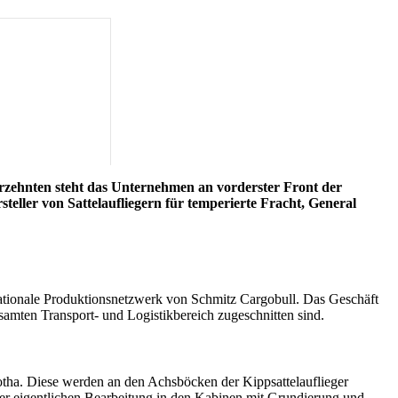
hrzehnten steht das Unternehmen an vorderster Front der
teller von Sattelaufliegern für temperierte Fracht, General
ationale Produktionsnetzwerk von Schmitz Cargobull. Das Geschäft
amten Transport- und Logistikbereich zugeschnitten sind.
Gotha. Diese werden an den Achsböcken der Kippsattelauflieger
der eigentlichen Bearbeitung in den Kabinen mit Grundierung und