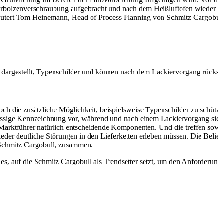
olzenverschraubung aufgebracht und nach dem Heißluftofen wieder entf
rläutert Tom Heinemann, Head of Process Planning von Schmitz Cargobu
r dargestellt, Typenschilder und können nach dem Lackiervorgang rücks
h die zusätzliche Möglichkeit, beispielsweise Typenschilder zu schüt
rlässige Kennzeichnung vor, während und nach einem Lackiervorgang sic
s Marktführer natürlich entscheidende Komponenten. Und die treffen so
eder deutliche Störungen in den Lieferketten erleben müssen. Die Bel
 Schmitz Cargobull, zusammen.
es, auf die Schmitz Cargobull als Trendsetter setzt, um den Anforderu