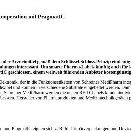
ooperation mit PragmatIC
der Arzneimittel gemäß dem Schlüssel-Schloss-Prinzip eindeutig id
dungen interessant. Um smarte Pharma-Labels künftig auch für 
 geschlossen, einem weltweit führenden Anbieter kostengünstiger
Elektronik, der in die Funktionsetiketten von Schreiner MediPharm int
xibel und können in verschiedene Substrate eingebettet werden. Damit
von Schreiner MediPharm werden die neuen RFID-Labels kundenindividu
bessern. Hersteller von Pharmaprodukten und Medizintechnikgeräten pr
m und PragmatIC eignen sich z. B. für Primärverpackungen und Device