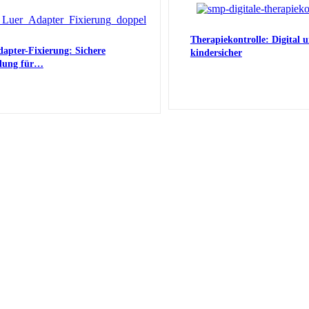
Therapiekontrolle: Digital 
apter-Fixierung: Sichere
kindersicher
dung für…