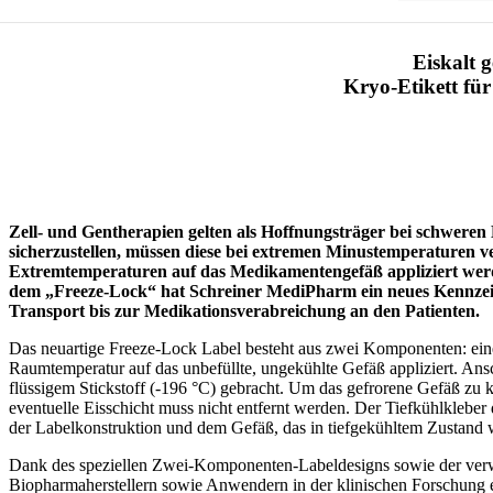
Eiskalt 
Kryo-Etikett fü
Zell- und Gentherapien gelten als Hoffnungsträger bei schwere
sicherzustellen, müssen diese bei extremen Minustemperaturen ve
Extremtemperaturen auf das Medikamentengefäß appliziert werde
dem „Freeze-Lock“ hat Schreiner MediPharm ein neues Kennzeich
Transport bis zur Medikationsverabreichung an den Patienten.
Das neuartige Freeze-Lock Label besteht aus zwei Komponenten: einem 
Raumtemperatur auf das unbefüllte, ungekühlte Gefäß appliziert. An
flüssigem Stickstoff (-196 °C) gebracht. Um das gefrorene Gefäß zu 
eventuelle Eisschicht muss nicht entfernt werden. Der Tiefkühlkleber 
der Labelkonstruktion und dem Gefäß, das in tiefgekühltem Zustand w
Dank des speziellen Zwei-Komponenten-Labeldesigns sowie der verwe
Biopharmaherstellern sowie Anwendern in der klinischen Forschung er