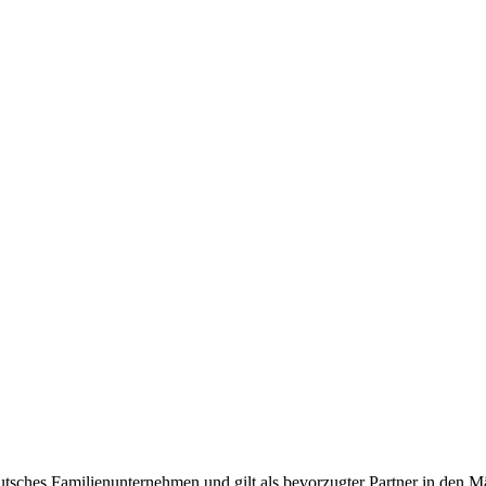
tsches Familienunternehmen und gilt als bevorzugter Partner in den Mä