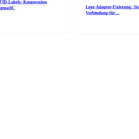
FID-Labels: Kooperation
Luer-Adapter-Fixierung: Si
agmatIC
Verbindung für…