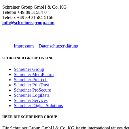
Schreiner Group GmbH & Co. KG
Telefon +49 89 31584-0
Telefax +49 89 31584-5166
info@schreiner-group.com
Impressum
Datenschutzerklärung
SCHREINER GROUP ONLINE
Schreiner Group
Schreiner MediPharm
Schreiner ProTech
Schreiner PrinTrust
Schreiner ProSecure
Schreiner LogiData
Schreiner Services
Schreiner Digital Solutions
ÜBER DIE SCHREINER GROUP
Die Schreiner Group GmbH & Co. KG ist ein international tätiges deu