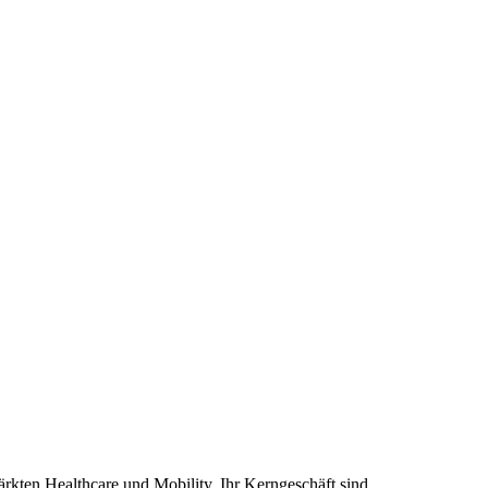
rkten Healthcare und Mobility. Ihr Kerngeschäft sind