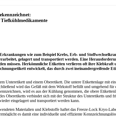
gekennzeichnet:
r Tiefkühlmedikamente
n Erkrankungen wie zum Beispiel Krebs, Erb- und Stoffwechselkr
rarbeitet, gelagert und transportiert werden. Eine Herausforderu
n müssen. Herkömmliche Etiketten verlieren oft ihre Klebkraft 
nungsetikett entwickelt, das durch zwei ineinandergreifende Eti
Unteretikett und einem Oberetikett. Die untere Etikettenlage mit eine
schließend wird das Gefäß mit dem Wirkstoff befüllt und umgehend für
kennzeichnen, wird es aus der Kühlung genommen, die obere Etikettenla
des Oberetiketts verbindet sich mit der Struktur des Unteretiketts und 
ieder eingelagert und transportiert werden kann.
ndeten Materialien und Klebstoffe haftet das Freeze-Lock Kryo-Label
möglicht es damit eine individuelle und effiziente Kennzeichnungslös